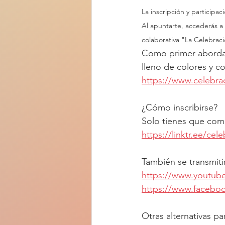
La inscripción y participac
Al apuntarte, accederás a 
colaborativa "La Celebraci
Como primer aborda
lleno de colores y co
https://www.celebra
¿Cómo inscribirse?
Solo tienes que compl
https://linktr.ee/ce
También se transmiti
https://www.youtub
https://www.facebo
Otras alternativas p