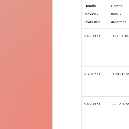
Horario 
Horario 
México - 
Brasil - 
Costa Rica
Argentina
8 a 8.30 hs 
11 -11.30 hs
8.30 a 9 hs
11.30 - 12 h
9 a 9.30 hs
12 - 12.30 h