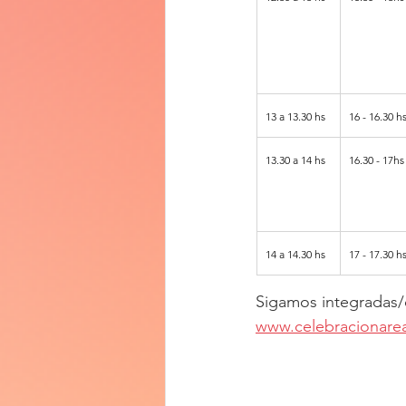
13 a 13.30 hs
16 - 16.30 h
13.30 a 14 hs
16.30 - 17hs
14 a 14.30 hs
17 - 17.30 h
Sigamos integradas/
www.celebracionare