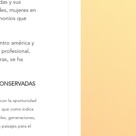
as y sus 
des, mujeres en 
imonios que 
ntro américa y 
profesional, 
as, se ha 
Y CONSERVADAS 
 con la oportunidad 
es que como indica 
veles, generaciones, 
 paisajes para el 