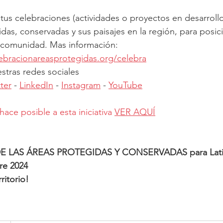
 tus celebraciones (actividades o proyectos en desarrollo
idas, conservadas y sus paisajes en la región, para posici
a comunidad. Mas información: 
ebracionareasprotegidas.org/celebra
stras redes sociales 
tter
 - 
LinkedIn
 - 
Instagram
 - 
YouTube
e posible a esta iniciativa
VER AQUÍ
 LAS ÁREAS PROTEGIDAS Y CONSERVADAS para Latino
re 2024
ritorio!