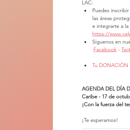
LAC:
Puedes inscribir
las áreas proteg
e integrarte a l
https://www.cel
Síguenos en nue
Facebook
 - 
Twi
Tu DONACIÓN hac
AGENDA DEL DÍA DE
Caribe - 17 de octub
¡Con la fuerza del ter
¡Te esperamos!