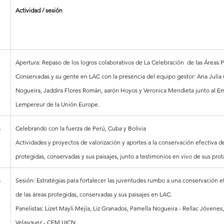
Actividad / sesión
Apertura: Repaso de los logros colaborativos de La Celebración  de las Áreas P
Conservadas y su gente en LAC con la presencia del equipo gestor: Ana Julia
Nogueira, Jaddira Flores Román, aarón Hoyos y Veronica Mendieta junto al Em
Lempereur de la Unión Europe.
s
Celebrando con la fuerza de Perú, Cuba y Bolivia
Actividades y proyectos de valorización y aportes a la conservación efectiva de
protegidas, conservadas y sus paisajes, junto a testimonios en vivo de sus prot
s
Sesión: Estratégias para fortalecer las juventudes rumbo a una conservación ef
de las áreas protegidas, conservadas y sus paisajes en LAC.
Panelistas: Lizet Mayli Mejía, Liz Granados, Pamella Nogueira - Rellac Jóvenes,
Velasquez - CEM UICN