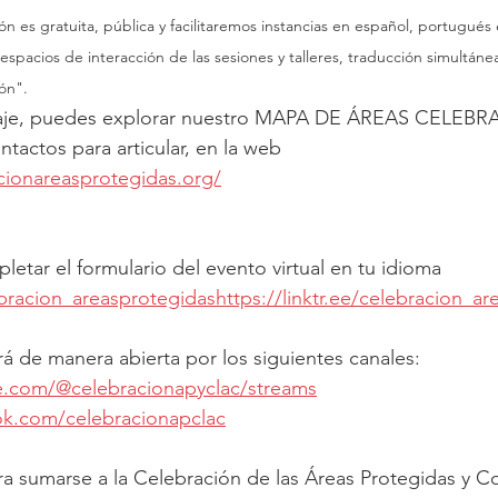
ión es gratuita, pública y facilitaremos instancias en español, portugués 
espacios de interacción de las sesiones y talleres, traducción simultáne
ón".
je, puedes explorar nuestro MAPA DE ÁREAS CELEBRA
ntactos para articular, en la web 
cionareasprotegidas.org/
etar el formulario del evento virtual en tu idioma 
lebracion_areasprotegidas
https://linktr.ee/celebracion_a
rá de manera abierta por los siguientes canales:
e.com/@celebracionapyclac/streams
ok.com/celebracionapclac
ara sumarse a la Celebración de las Áreas Protegidas y C