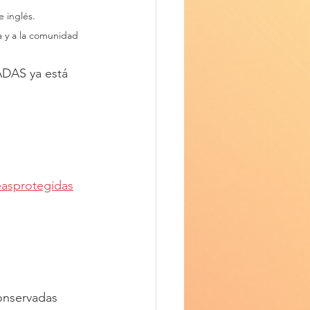
e inglés.
a y a la comunidad 
DAS ya está 
reasprotegidas
onservadas 