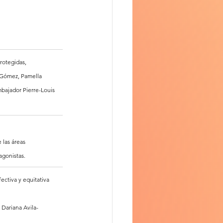
rotegidas, 
 Gómez, Pamella 
bajador Pierre-Louis 
 las áreas 
agonistas.
ectiva y equitativa 
 Dariana Avila-