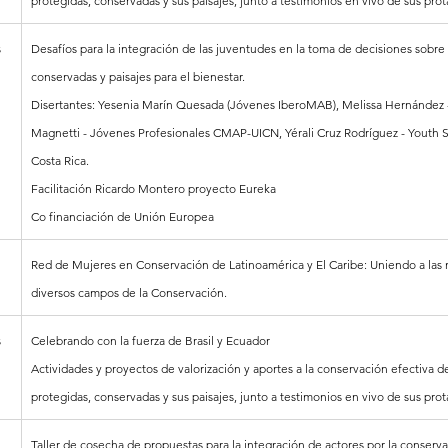
protegidas, conservadas y sus paisajes, junto a testimonios en vivo de sus prot
s
Desafíos para la integración de las juventudes en la toma de decisiones sobre 
conservadas y paisajes para el bienestar. 
Disertantes: Yesenia Marín Quesada (Jóvenes IberoMAB), Melissa Hernández 
Magnetti - Jóvenes Profesionales CMAP-UICN, Yérali Cruz Rodríguez - Youth 
Costa Rica.
Facilitación Ricardo Montero proyecto Eureka
Co financiación de Unión Europea
Red de Mujeres en Conservación de Latinoamérica y El Caribe: Uniendo a las 
diversos campos de la Conservación.
s
Celebrando con la fuerza de Brasil y Ecuador
Actividades y proyectos de valorización y aportes a la conservación efectiva de
protegidas, conservadas y sus paisajes, junto a testimonios en vivo de sus prot
Taller de cosecha de propuestas para la integración de actores por la conserva