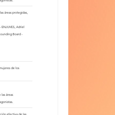
agonistas.
las áreas protegidas, 
- ENJUVES, Adriel 
Sounding Board - 
mujeres de los 
 las áreas 
agonistas.
ción efectiva de las 