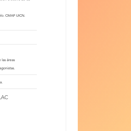
ablo. CMAP UICN. 
 las áreas 
agonistas.
a.
 LAC