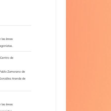
 las áreas 
agonistas.
 Centro de 
Pablo Zamorano de 
o González Aranda de 
 las áreas 