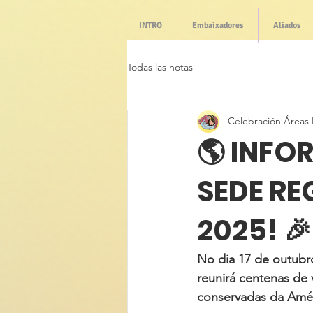
INTRO
Embaixadores
Aliados
Todas las notas
Celebración Áreas 
🌎 INFO
SEDE RE
2025! 🎉
No dia 17 de outubro
reunirá centenas de 
conservadas da Amér