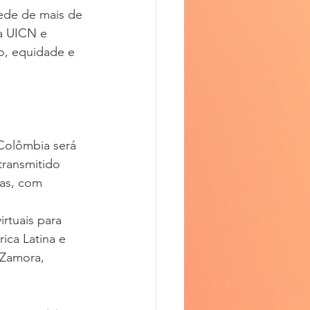
ede de mais de 
da UICN e 
o, equidade e 
 Colômbia será 
transmitido 
as, com 
rtuais para 
ica Latina e 
 Zamora, 