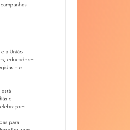
e campanhas 
 e a União 
es, educadores 
gidas – e 
está 
iãs e 
elebrações. 
das para 
lebrações com 