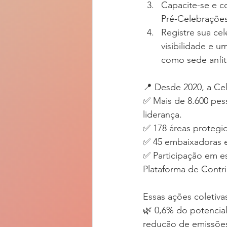
Capacite-se e c
Pré-Celebrações 
Registre sua ce
visibilidade e 
como sede anfitr
📍 Desde 2020, a Cel
✅ Mais de 8.600 pes
liderança.
✅ 178 áreas protegi
✅ 45 embaixadoras e
✅ Participação em e
Plataforma de Contr
Essas ações coletiva
🌿 0,6% do potencial
redução de emissões