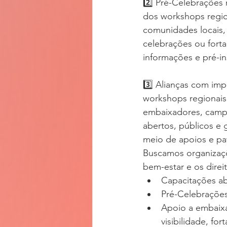
2️⃣ Pré-Celebrações r
dos workshops regio
comunidades locais, 
celebrações ou forta
informações e pré-in
3️⃣ Alianças com im
workshops regionais
embaixadores, campa
abertos, públicos e 
meio de apoios e pat
Buscamos organizaç
bem-estar e os direi
Capacitações ab
Pré-Celebrações 
Apoio a embaixa
visibilidade, for