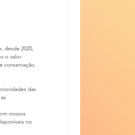
, desde 2020, 
o o valor 
de conservação.
prioridades das 
 as 
com nossos 
isponíveis no 