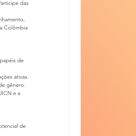
rticipe das 
anhamento, 
 a Colômbia 
papéis de 
ções ativas.
de gênero.
UICN e a 
tencial de 