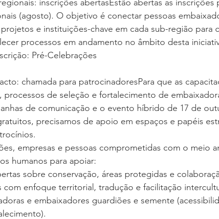
egionais: inscrições abertasEstão abertas as inscrições p
nais (agosto). O objetivo é conectar pessoas embaixado
projetos e instituições-chave em cada sub-região para c
lecer processos em andamento no âmbito desta iniciativ
scrição: Pré-Celebrações
pacto: chamada para patrocinadoresPara que as capacita
, processos de seleção e fortalecimento de embaixador
nhas de comunicação e o evento híbrido de 17 de out
gratuitos, precisamos de apoio em espaços e papéis est
rocínios.
ões, empresas e pessoas comprometidas com o meio am
tos humanos para apoiar:
ertas sobre conservação, áreas protegidas e colaboraç
com enfoque territorial, tradução e facilitação intercultu
doras e embaixadores guardiões e semente (acessibilid
talecimento).