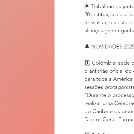
🌟 Trabalhamos junt
20 instituições aliad
nossas ações estão 
alianças ganha-ganha
🔔 NOVIDADES 202
1️⃣ Colômbia: sede o
o anfitrião oficial 
para toda a América 
sessões protagonista
"Durante o processo,
realizar uma Celebra
do Caribe e os gran
Diretor Geral, Parqu