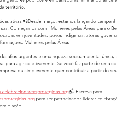
a território.
icas ativas 📲Desde março, estamos lançando campanhas
versas. Começamos com "Mulheres pelas Áreas para o Be
focadas em juventudes, povos indígenas, atores governa
nformações: Mulheres pelas Áreas
esafios urgentes e uma riqueza socioambiental única, 
al para agir coletivamente. Se você faz parte de uma c
, empresa ou simplesmente quer contribuir a partir do seu
.celebracionareasprotegidas.org
📬 Escreva para 
asprotegidas.org
 para ser patrocinador, liderar celebraç
em e ação.