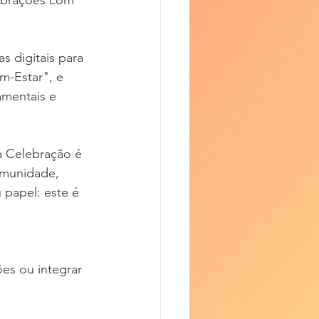
 digitais para 
m-Estar", e 
mentais e 
a Celebração é 
omunidade, 
 papel: este é 
ões ou integrar 