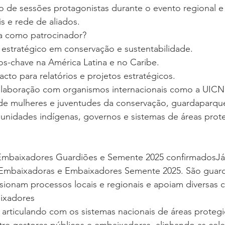
 de sessões protagonistas durante o evento regional 
s e rede de aliados.
a como patrocinador?
estratégico em conservação e sustentabilidade.
os-chave na América Latina e no Caribe.
cto para relatórios e projetos estratégicos.
colaboração com organismos internacionais como a UICN
de mulheres e juventudes da conservação, guardaparqu
unidades indígenas, governos e sistemas de áreas prote
Embaixadores Guardiões e Semente 2025 confirmadosJá 
de Embaixadoras e Embaixadores Semente 2025. São guard
ionam processos locais e regionais e apoiam diversas c
ixadores
articulando com os sistemas nacionais de áreas protegi
entre gestores públicos e embaixadoras, alinhando as ce