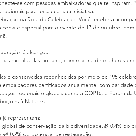
onecte-se com pessoas embaixadoras que te inspiram. Pa
regionais para fortalecer sua iniciativa.
lebração na Rota da Celebração. Você receberá acomp
um convite especial para o evento de 17 de outubro, com
iã.
ebração já alcançou:
soas mobilizadas por ano, com maioria de mulheres em 
das e conservadas reconhecidas por meio de 195 celebra
 embaixadores certificados anualmente, com paridade 
spaços regionais e globais como a COP16, o Fórum da 
ibuições à Natureza.
s já representam:
 global de conservação da biodiversidade.🌿 0,4% do po
.🌿 0,2% do potencial de restauração.