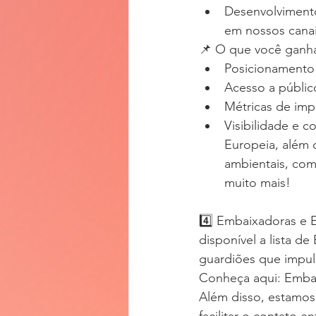
Desenvolvimento
em nossos canai
📌 O que você ganh
Posicionamento 
Acesso a públic
Métricas de impa
Visibilidade e 
Europeia, além 
ambientais, com
muito mais!
4️⃣ Embaixadoras e 
disponível a lista 
guardiões que impuls
Conheça aqui: Emba
Além disso, estamos 
facilitar o contato 