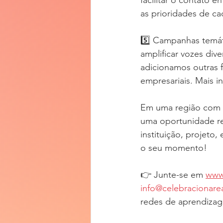
as prioridades de cad
5️⃣ Campanhas temát
amplificar vozes di
adicionamos outras 
empresariais. Mais i
Em uma região com d
uma oportunidade re
instituição, projeto
o seu momento!
👉 Junte-se em 
www
info@celebracionare
redes de aprendizag