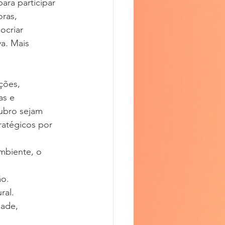
ara participar 
ras, 
ocriar 
a. Mais 
ções, 
as e 
ubro sejam 
ratégicos por 
biente, o 
ão.
ral.
ade, 