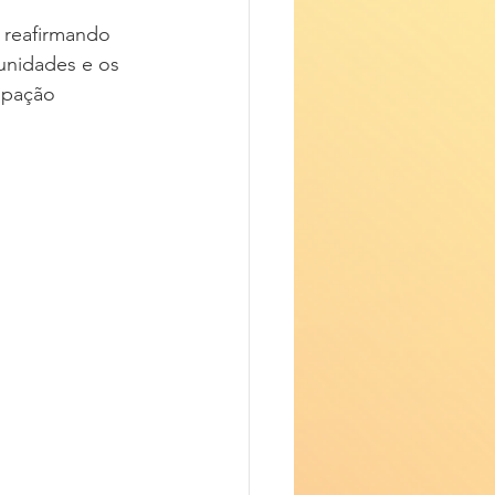
, reafirmando 
unidades e os 
ipação 