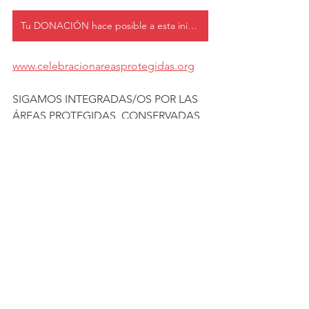
Tu DONACIÓN hace posible a esta iniciativa
www.celebracionareasprotegidas.org
SIGAMOS INTEGRADAS/OS POR LAS 
ÁREAS PROTEGIDAS, CONSERVADAS 
Y SU GENTE
Ver todo
Entradas recientes