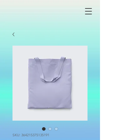
SKU: 364215375135191