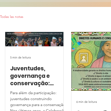
Todas las notas
5 min de leitura
Juventudes,
governança e
conservação:
aprendizados de
Para além da participação:
uma experiência
juventudes construindo
6 min de leitura
regional na ALC
governança para a conservação
Nos últimos anos, a Celebração