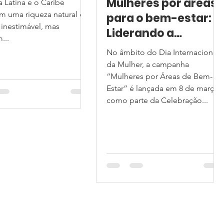
Mulheres por áreas
 Latina e o Caribe
 uma riqueza natural e
para o bem-estar:
l inestimável, mas
Liderando a
...
conservação na
No âmbito do Dia Internacional
América Latina e no
da Mulher, a campanha
Caribe.
“Mulheres por Áreas de Bem-
Estar” é lançada em 8 de março
como parte da Celebração...