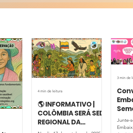
3 min de l
Conv
4 min de leitura
Emb
🌎 INFORMATIVO |
Seme
COLÔMBIA SERÁ SEDE
Com 
Junte-s
REGIONAL DA
Terr
Embaix
CELEBRAÇÃO 2025!