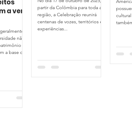
eitos
No dia 17 de outubro de 2025, a
América
🎉
partir da Colômbia para toda a
possuem
m a ver
região, a Celebração reunirá
cultura
centenas de vozes, territórios e
também
o?
experiências...
 geralmente
manos e
ersidade não
o: A
patrimônio
ém a base do
 como
 para
efender