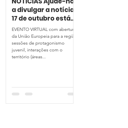
NOTÍCIAS Ajude-nos
a divulgar a notícia
17 de outubro está
chegando!DIA DAS
EVENTO VIRTUAL com abertura
ÁREAS PROTEGIDAS,
da União Europeia para a região,
CONSERVADAS E
sessões de protagonismo
juvenil, interações com o
SUAS PESSOAS para
território (áreas...
a AMÉRICA LATINA E
O CARIBE com a
FORÇA DO
TERRITÓRIO