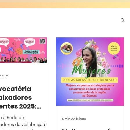
eitura
ocatória
aixadores
ntes 2025:
a Força do
e à Rede de
4 min de leitura
itório
adores da Celebração! A