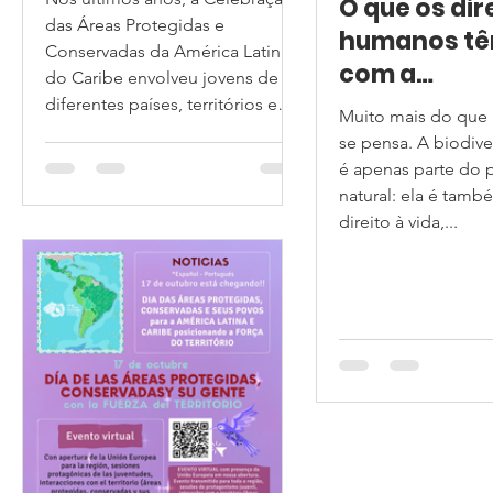
O que os dir
das Áreas Protegidas e
humanos tê
Conservadas da América Latina e
com a
do Caribe envolveu jovens de
conservaçã
diferentes países, territórios e
Muito mais do que
setores em processos
Direitos Hu
se pensa. A biodiv
relacionados à conservação, à
Conservaçã
é apenas parte do 
governança territorial e à
natural: ela é tamb
Celebração
articulação regional. No entanto,
direito à vida,...
plataforma
uma das principais lições
aprendidas é que a participação
exercer e d
juvenil não pode ser avaliada
direitos nos
apenas pela quantidade de
territórios
jovens envolvidos, mas pel